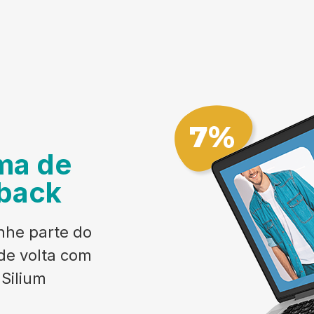
ma de
back
he parte do
de volta com
Silium