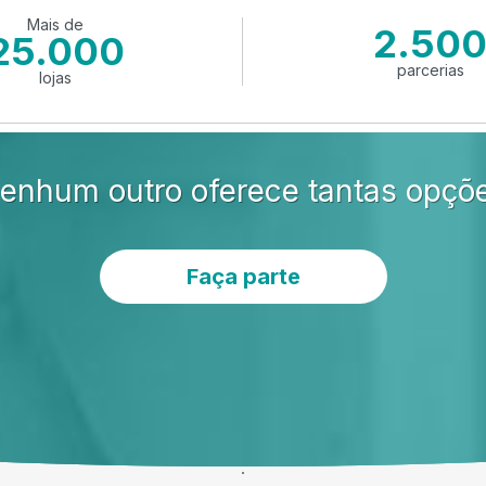
Mais de
2.50
25.000
parcerias
lojas
enhum outro oferece tantas opçõ
Faça parte