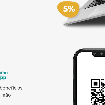
bém
App
benefícios
a mão