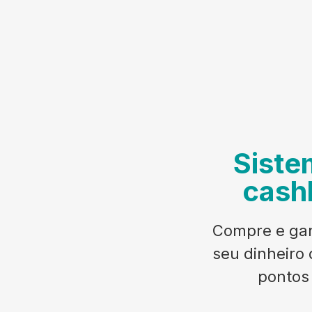
Siste
cash
Compre e gan
seu dinheiro 
pontos 